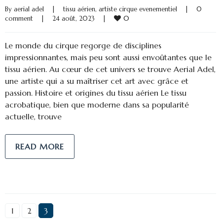
By 
aerial adel
|
tissu aérien
, 
artiste cirque evenementiel
|
0 
0
comment
|
24 août, 2023    
|
Le monde du cirque regorge de disciplines
impressionnantes, mais peu sont aussi envoûtantes que le
tissu aérien. Au cœur de cet univers se trouve Aerial Adel,
une artiste qui a su maîtriser cet art avec grâce et
passion. Histoire et origines du tissu aérien Le tissu
acrobatique, bien que moderne dans sa popularité
actuelle, trouve
READ MORE
1
2
3