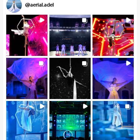
@
aerial.adel