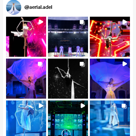
@
aerial.adel