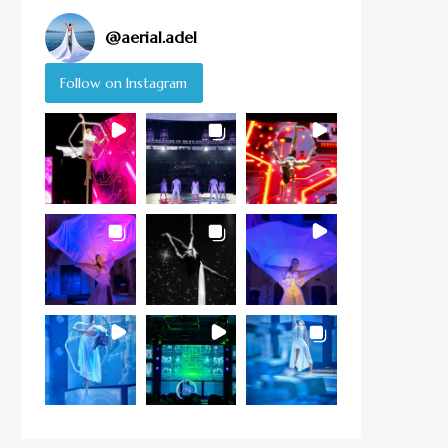
@
aerial.adel
Follow on Instagram