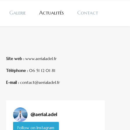
Galerie
Actualités
Contact
Site web :
www.aerialadel.fr
Téléphone :
06 51 12 01 81
E-mail :
contact@aerialadel.fr
@
aerial.adel
Follow on Instagram